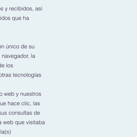
 y recibidos, así
didos que ha
ión único de su
l navegador, la
de los
otras tecnologías
io web y nuestros
ue hace clic, las
 sus consultas de
a web que visitaba
la(s)