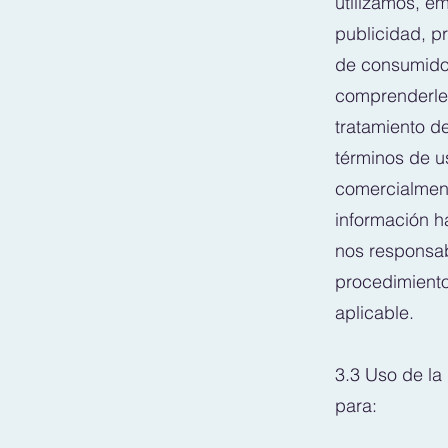
utilizamos, e
publicidad, p
de consumidor
comprenderle 
tratamiento d
términos de u
comercialment
información h
nos responsab
procedimiento
aplicable.
3.3 Uso de la 
para: