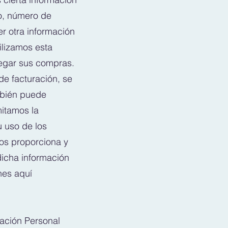
o, número de
er otra información
ilizamos esta
regar sus compras.
de facturación, se
mbién puede
itamos la
u uso de los
nos proporciona y
dicha información
nes aquí
mación Personal