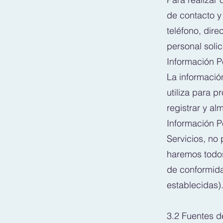
de contacto y
teléfono, dir
personal soli
Información P
La informació
utiliza para 
registrar y a
Información P
Servicios, no
haremos todos
de conformidad
establecidas)
3.2 Fuentes d